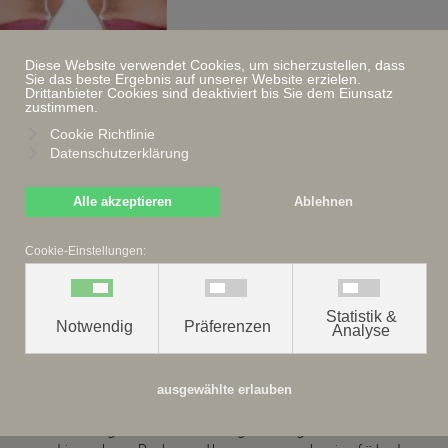
≡
Diese Website verwendet Cookies, um sicherzustellen, dass
Sie das beste Ergebnis auf unserer Website erzielen.
Drittanbieter Cookies sind deaktiviert bis Sie dem Eiunsatz
zustimmen.
Cookie Richtlinie
Datenschutzerklärung
Planung vom optimalen
Ergebnis ausgehend
Alle akzeptieren
Ablehnen
Insignia™ ist ein hochmodernes
Cookie-Einstellungen:
Behandlungssystem für
maßgeschneiderte Kieferorthopädie:
Noch vor Beginn der eigentlichen
Statistik &
Notwendig
Präferenzen
Behandlung wird der gesamte Prozess
Analyse
der Zahnkorrektur anhand einer 3D-
Computersimulation geplant –
ausgewählte erlauben
nachträgliche Anpassungen sind in
aller Regel nicht nötig. Ausgehend vom