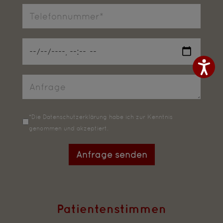
Datenschutz
*
*Die
Datenschutzerklärung
habe ich zur Kenntnis
genommen und akzeptiert.
Anfrage senden
Patientenstimmen