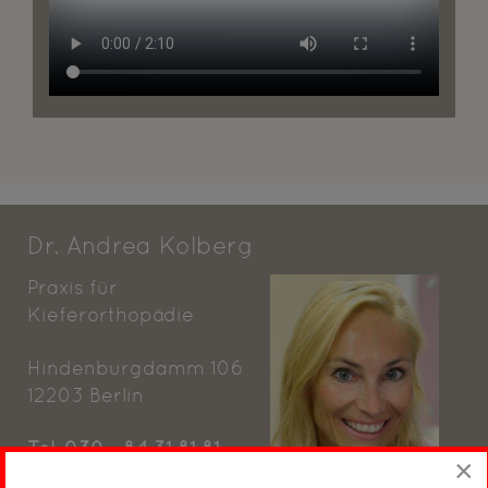
Dr. Andrea Kolberg
Praxis für
Kieferorthopädie
Hindenburgdamm 106
12203 Berlin
Tel. 030 - 84 31 81 81
×
Fax: 030 - 84 31 81 80