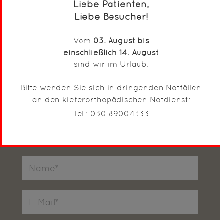
Liebe Patienten,
Liebe Besucher!
Rufen Sie uns an oder nutzen Sie das
folgende Formular. Wir freuen uns darauf
Vom
03. August bis
Sie kennenzulernen!
einschließlich 14. August
sind wir im Urlaub.
Bitte wenden Sie sich in dringenden Notfällen
Sind Sie bereits Patient*in bei uns?
*
an den kieferorthopädischen Notdienst:
Nein
Ja
Tel.: 030 89004333