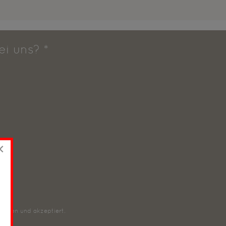
bei uns?
*
×
ommen und akzeptiert.