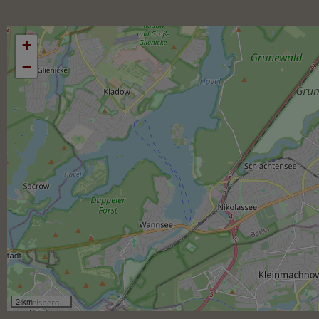
vollends zufrieden mit den 
Ergebnissen.
Ich kann allen Inter
empfehlen in diese 
+
zu gehen.
−
2 km