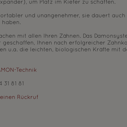
pander), um Platz im Kiefer zu schaffen.
mfortabler und unangenehmer, sie dauert auch
e haben.
Lachen mit allen Ihren Zähnen. Das Damonsyst
ür geschaffen, Ihnen nach erfolgreicher Zahn
en u.a. die leichten, biologischen Kräfte mi
AMON-Technik
 31 81 81
 einen Rückruf