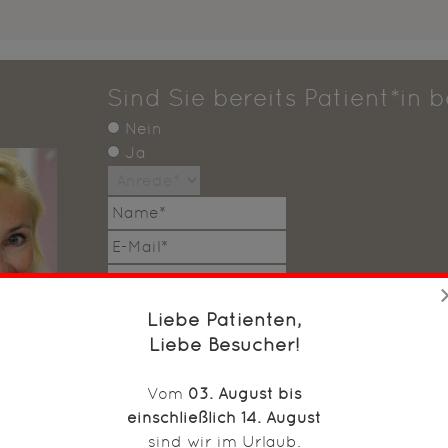
Sind Sie bereits Patient*in 
Nein
Ja
Liebe Patienten,
Liebe Besucher!
Datenschutz
*
ie
Vom
03. August bis
einschließlich 14. August
*Die
Datenschutzerklärung
habe ich zur Kenntnis gen
sind wir im Urlaub.
Anfrage senden