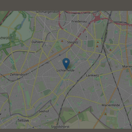
Die Terminvereinbarung 
essierten 
war immer unkompliziert, 
Praxis 
Wartezeiten in der Praxis 
sehr kurz, und bei Fragen 
war das Team sowohl 
telefonisch als auch per Mail 
jederzeit gut erreichbar. Die 
Mitarbeiterinnen sind 
durchweg freundlich, 
kompetent und hilfsbereit – 
man fühlt sich als Patient 
ernst genommen und gut 
betreut.

Ich kann die Praxis 
uneingeschränkt 
weiterempfehlen!