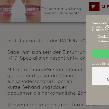
F
Diese Webs
unserer Web
zustimmen
Cookie 
Seit Jahren steht das DAMON-SYSTEM für ei
Datens
Dabei hat sich seit der Einführung des D
KFO-Spezialisten rasant entwickelt.
Cookie-Einst
Mit dem Damon-System können wir Ihnen n
gerade und gesunde Zähne
N
ein wunderschönes Lachen
kurze Behandlungsdauer
bequemer als herkömmliche Zahnspange
Konventionelle Zahnkorrekturen erfordern