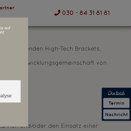
artner
030 - 84 31 81 81
is auf
atz
bstligierenden High-Tech Brackets.
tweite Eintwicklungsgemeinschaft von
n:
nalyse
Termin
Nachricht
Zähnen und/oder den Einsatz einer