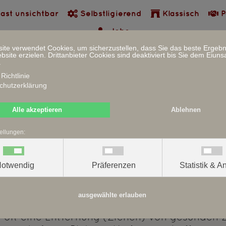
ast unsichtbar
Selbstligierend
Klassisch
P
Jobs
ite verwendet Cookies, um sicherzustellen, dass Sie das beste Ergebn
site erzielen. Drittanbieter Cookies sind deaktiviert bis Sie dem Eiuns
.
Richtlinie
ne sanfte und schnelle Zahnkorrektur mit sel
chutzerklärung
amon-Brackets das System auch durch die wel
Alle akzeptieren
Ablehnen
ellungen:
un auch in Berlin anbieten, was Sie wünsche
otwendig
Präferenzen
Statistik & A
n
ausgewählte erlauben
 oft eine Entfernung (Ziehen) von gesunden 