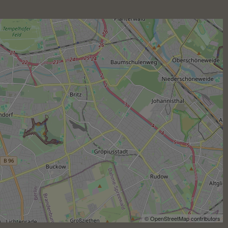
und bin sehr glücklich mit 
dem Verlauf der 
Behandlung.

Auch das gesamte 
Praxisteam ist sehr 
freundlich und kompetent. 
Besonders hervorheben 
möchte ich die Dame am 
Empfang, die immer herzlich 
und hilfsbereit ist. Die 
Atmosphäre in der Praxis ist 
angenehm und 
sympathisch, man fühlt sich 
gut aufgehoben.

Vielen Dank an Frau 
Kolberg und ihr Team für 
die tolle Betreuung – 
absolute Empfehlung!
© OpenStreetMap contributors