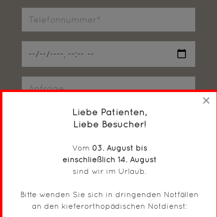
×
Liebe Patienten,
Datenschutz
*
*Die
Datenschutzerklärung
habe ich zur Kenntnis
Liebe Besucher!
genommen und akzeptiert.
Vom
03. August bis
Anfrage senden
einschließlich 14. August
sind wir im Urlaub.
Bitte wenden Sie sich in dringenden Notfällen
Patientenstimmen
an den kieferorthopädischen Notdienst: