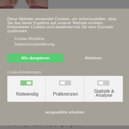
≡
Diese Website verwendet Cookies, um sicherzustellen, dass
Sie das beste Ergebnis auf unserer Website erzielen.
Drittanbieter Cookies sind deaktiviert bis Sie dem Eiunsatz
zustimmen.
Cookie Richtlinie
Datenschutzerklärung
Die Praxis für Kieferorthopädie der
Zahnärztin und Kieferorthopädin Dr.
Alle akzeptieren
Ablehnen
med. dent. Andrea Kolberg ist von
ganz Berlin aus gut zu erreichen.
Cookie-Einstellungen:
Ob Sie aus Kleinmachnow, Lankwitz,
Schöneberg, Steglitz, Zehlendorf,
Statistik &
Notwendig
Präferenzen
Analyse
Wilmersdorf, Teltow oder einem
anderen Stadtteil anreisen – bei uns
finden Sie immer einen professionellen
ausgewählte erlauben
Ansprechpartner, wenn es um die
richtige Zahnspange geht.